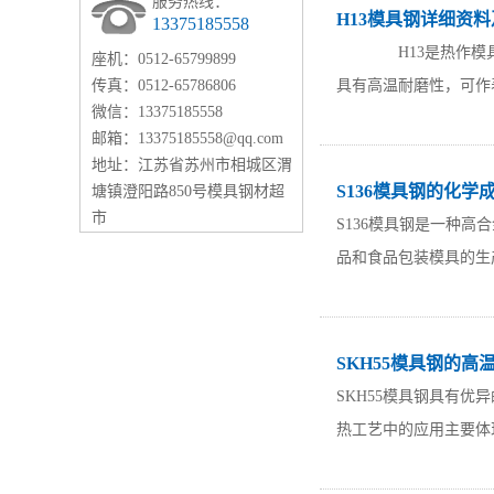
服务热线：
H13模具钢详细资
13375185558
H13是热作模具钢，执
座机：0512-65799899
传真：0512-65786806
具有高温耐磨性，可作
微信：13375185558
邮箱：13375185558@qq.com
地址：江苏省苏州市相城区渭
S136模具钢的化学
塘镇澄阳路850号模具钢材超
市
S136模具钢是一种
品和食品包装模具的生
SKH55模具钢的
SKH55模具钢具有
热工艺中的应用主要体现