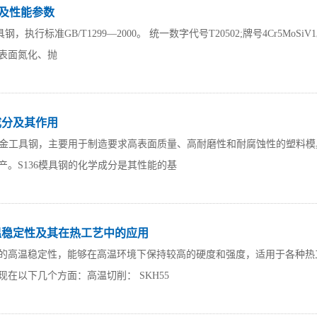
料及性能参数
行标准GB/T1299—2000。 统一数字代号T20502;牌号4Cr5
表面氮化、抛
成分及其作用
高合金工具钢，主要用于制造要求高表面质量、高耐磨性和耐腐蚀性的塑料
产。S136模具钢的化学成分是其性能的基
高温稳定性及其在热工艺中的应用
优异的高温稳定性，能够在高温环境下保持较高的硬度和强度，适用于各种
在以下几个方面：高温切削： SKH55